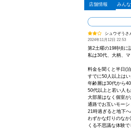
店舗情報
みんな
シュウぞうさ
2024年11月12日 22:53
第2土曜の19時頃に
私は30代、大柄、
料金を聞くと半日(泊
すでに50人以上は
年齢層は30代から4
50代以上と若い人
大部屋はなく個室が
通路でお互いモーシ
21時過ぎると地下
わずかな灯りのなか
くる不思議な体験で