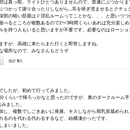
部は真っ暗。ライトひとつありませんので、普通にぶつかります
ぶつかって謝り合ったりしながら...耳を研ぎ澄ませるとクチュ
深部の暗い部屋はド淫乱ルームってことかな、、、と思いつつ
遊べるところが複数あるので2〜3時間くらいあれば充分楽しめ
ルを持つ人もいると思いますが不要です。必要なのはローショ
ますが、高雄に来たらまた行くと即答しますね。
な場所なので、みなさんもどうぞ
ク
合計
8
人
月曜日でしたが、初めて行ってみました。
5分くらいで帰ろっかなと思ったのですが、奥のダークルーム
進みました。
加し、複数でしごきあいに発展。キスしながら両乳首舐められ
れるのを代わる代わるするなど、結構凄かったです。
しまいました。