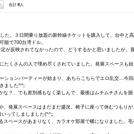
ク
合計
8
人
しました。３日間乗り放題の新幹線チケットを購入して、台中と
可能で700台湾ドル。
11月の予定が反映されてなかったので、どうするかと思いましたが
でにたくさんの人で埋め尽くされていました。発展スペースも
ローションパーティーが始まり、あちらこちらでエロ乱交…今
きました^^;
かな？、でも差別感もなく楽しんで、最後はムチムチさんを掘
や、発展スペースはまだまだ盛況。椅子に座って休むつもりが
いってしましました(^^;;
るスペースがあまりなく、カラオケ部屋で横になりました。毛