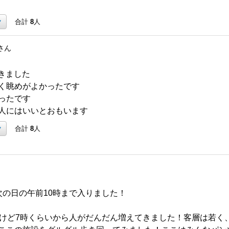
ク
合計
8
人
さん
いきました
く眺めがよかったです
ったです
人にはいいとおもいます
ク
合計
8
人
次の日の午前10時まで入りました！
たけど7時くらいから人がだんだん増えてきました！客層は若く