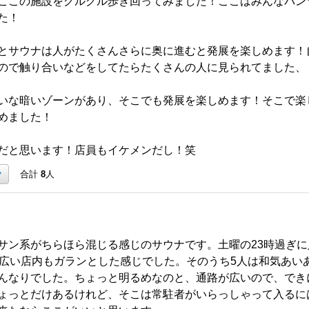
ここの施設をグルグル歩き回ってみました！ここはみんなパン
た！
とサウナは人がたくさんさらに奥に進むと発展を楽しめます！
ので触り合いなどをしてたらたくさんの人に見られてました、
いな暗いゾーンがあり、そこでも発展を楽しめます！そこで楽
めました！
だと思います！店員もイケメンだし！笑
ク
合計
8
人
サン系がちらほら混じる感じのサウナです。土曜の23時過ぎ
、広い店内もガランとした感じでした。そのうち5人は和気あい
んなりでした。ちょっと明るめなのと、通路が広いので、でき
ょっとだけあるけれど、そこは常駐者がいらっしゃって入るに