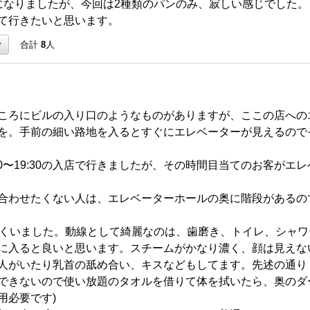
になりましたが、今回は2種類のパンのみ、寂しい感じでした。
て行きたいと思います。
ク
合計
8
人
ころにビルの入り口のようなものがありますが、ここの店への
を。手前の細い路地を入るとすぐにエレベーターが見えるので
30〜19:30の入店で行きましたが、その時間目当てのお客がエ
合わせたくない人は、エレベーターホールの奥に階段があるの
近くいました。動線として綺麗なのは、歯磨き、トイレ、シャ
に入ると良いと思います。スチームがかなり濃く、顔は見えな
人がいたり乳首の舐め合い、キスなどもしてます。先述の通り
できないので使い放題のタオルを借りて体を拭いたら、奥のダ
用必要です)