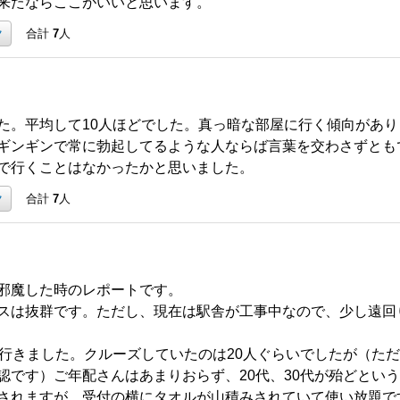
来たならここがいいと思います。
ク
合計
7
人
た。平均して10人ほどでした。真っ暗な部屋に行く傾向があ
ギンギンで常に勃起してるような人ならば言葉を交わさずとも
で行くことはなかったかと思いました。
ク
合計
7
人
邪魔した時のレポートです。
スは抜群です。ただし、現在は駅舎が工事中なので、少し遠回
に行きました。クルーズしていたのは20人ぐらいでしたが（た
認です）ご年配さんはあまりおらず、20代、30代が殆どとい
されますが、受付の横にタオルが山積みされていて使い放題で