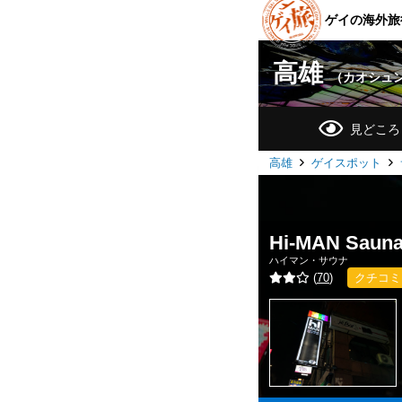
ゲイの海外旅
高雄
（カオシュ
見どころ
高雄
ゲイスポット
Hi-MAN Saun
ハイマン・サウナ
(
70
)
クチコミ