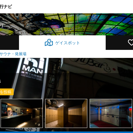
行ナビ
ン）
ゲイスポット
サウナ・発展場
a
を投稿