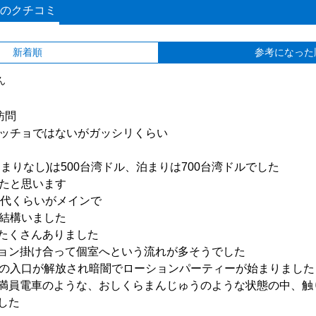
のクチコミ
新着順
参考になった
ん
訪問
マッチョではないがガッシリくらい
まりなし)は500台湾ドル、泊まりは700台湾ドルでした
いたと思います
0代くらいがメインで
も結構いました
たくさんありました
ョン掛け合って個室へという流れが多そうでした
への入口が解放され暗闇でローションパーティーが始まりました
満員電車のような、おしくらまんじゅうのような状態の中、触
した