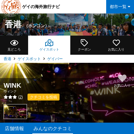
ゲイの海外旅行ナビ
都市一覧
香港
（ホンコン）
見どころ
ゲイスポット
クーポン
お気に入り
香港
ゲイスポット
ゲイバー
WINK
お気に入り
ウィンク
(
2
)
クチコミを投稿
店舗情報
みんなのクチコミ