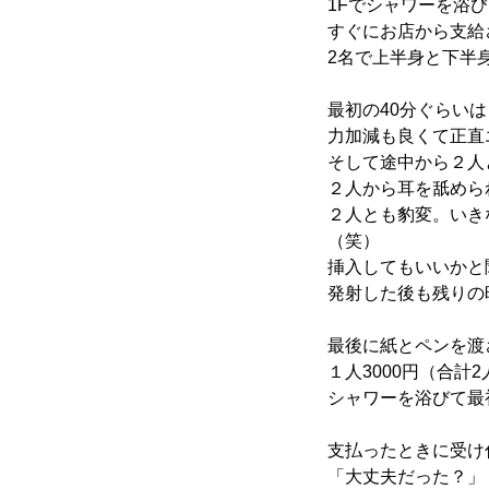
1Fでシャワーを浴
すぐにお店から支給
2名で上半身と下半
最初の40分ぐらい
力加減も良くて正直
そして途中から２人
２人から耳を舐めら
２人とも豹変。いき
（笑）
挿入してもいいかと
発射した後も残りの
最後に紙とペンを渡
１人3000円（合計
シャワーを浴びて最
支払ったときに受け
「大丈夫だった？」