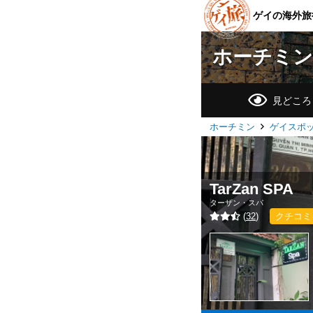
ゲイの海外旅
ホーチミン
見どころ
ホーチミン
ゲイスポ
TarZan SPA
ターザン・スパ
(
32
)
クチコミ