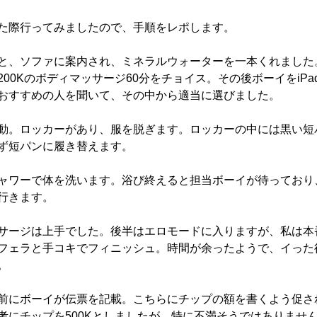
た際行ってみましたので、手順をレポします。
と、ソファに案内され、ミネラルウォーターを一本くれました
00Kのボディマッサージ60分をチョイス。その後ボーイをiP
おすすめの人を聞いて、その中から適当に選びました。
動。ロッカーがあり、服を脱ぎます。ロッカーの中には黒い短
ず短パンに履き替えます。
ャワーで体を洗います。浴び終えると担当ボーイが待っており
行きます。
サージは上手でした。後半はエロモードに入りますが、私は本
フェラと手コキでフィニッシュ。時間が余ったようで、イった
。
前にボーイが伝票を記載。こちらにチップの額を書くよう促さ
考にチップを500Kとしましたが、特に不満そうではありませ