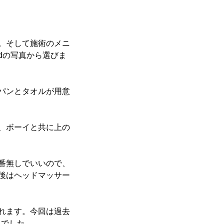
。そして施術のメニ
adの写真から選びま
パンとタオルが用意
、ボーイと共に上の
番無しでいいので、
後はヘッドマッサー
れます。今回は過去
んでした。