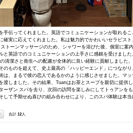
を手伝ってくれました。英語でコミュニケーションが取れるこ
に確実に応えてくれました。私は魅力的でかわいいセラピスト、
ットストーンマッサージのため、シャワーを浴びた後、個室に案内さ
ルと英語でのコミュニケーションの上手さに感銘を受けました
anの清潔さと衛生への配慮が全体的に良い経験に貢献しました
そのものを超えて、史上最高の「ハッピーエンド」につながりま
術は、まるで彼の恋人であるかのように感じさせました。マッ
を渡しました。その結果、Tuanはお茶とスープを親切に提供
ターザン スパを去り、次回の訪問を楽しみにしてトゥアンを
そして予期せぬ喜びの組み合わせにより、このスパ体験は本当
ク
合計
12
人