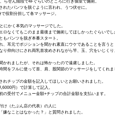
び、らせん階段で4Fぐらいのところに行き個室で施術。
されたパンツを脱ぐように言われ、うつ伏せに。
身で役割分担して各マッサージ。
はとにかく本気のマッサージでした。
エロなくてもこのまま最後まで施術してほしかったぐらいでし
ともパンツを脱ぎ本番スタート。
れ、耳元でポジションを聞かれ素直にウケであることを言うと
なり仰向けにされ両乳首攻めされながら竿、玉、穴をいじくり
聞かれましたが、それは怖かったので遠慮しました。
時間をフルに使って首、肩、股関節のマッサージをしてくれま
されチップの金額を記入してほしいとお願いされました。
2人6000円）で計算して記入。
初の受付でメニュー金額+チップの合計金額を支払います。
付け（たぶん店の代表）の人に
「嫌なことはなかった？」と質問されました。